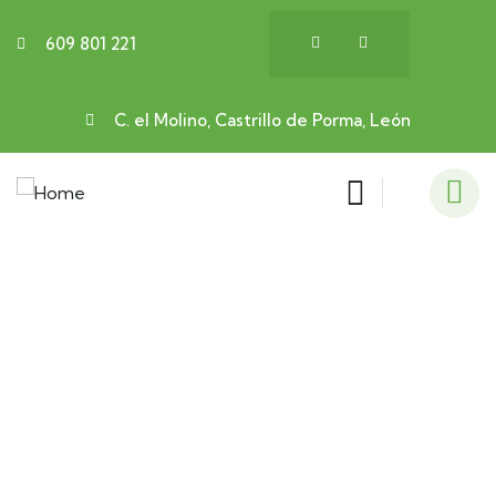
609 801 221
C. el Molino, Castrillo de Porma, León
Aventuras en grupo
Celebra ese día tan especial de una manera
diferente.