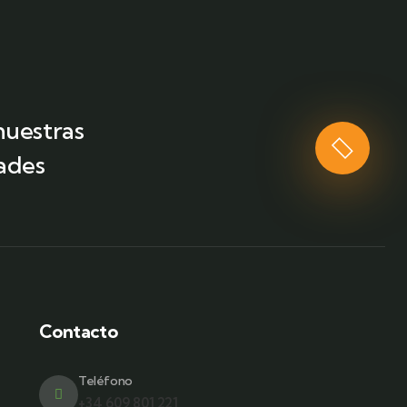
nuestras
dades
Contacto
Teléfono
+34 609 801 221