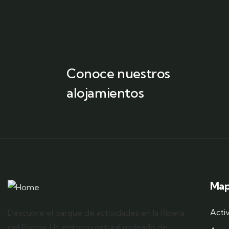
Conoce nuestros
alojamientos
Mapa
Acti
Descubre el parque de actividades en la Ribera
del Porma. Un entorno natural rodeado de