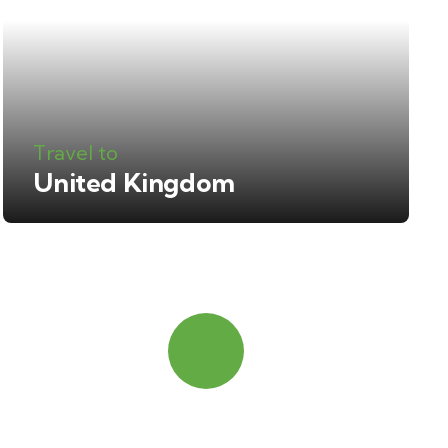
Travel to
United Kingdom
Quick booking
process